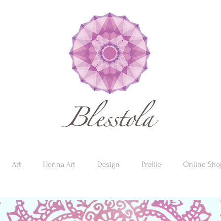
Art
Henna Art
Design
Profile
Online Sho