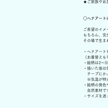
★ご家族やお
○ヘナアート
ご希望のイメ
もちろん、完
その場で生ま
・ヘナアート
（お着替えも
・絵柄は2〜
・描いた後は
テープにかぶ
​ ※気温が
・絵柄の発色
自然素材です
​・サイズを