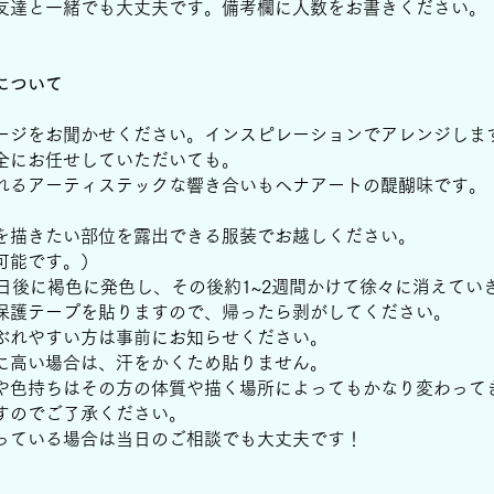
友達と一緒でも大丈夫です。備考欄に人数をお書きください。
について
ージをお聞かせください。インスピレーションでアレンジしま
全にお任せしていただいても。
れるアーティステックな響き合いもヘナアートの醍醐味です。
を描きたい部位を露出できる服装でお越しください。
可能です。）
3日後に褐色に発色し、その後約1~2週間かけて徐々に消えてい
保護テープを貼りますので、帰ったら剥がしてください。
れやすい方は事前にお知らせください。
特に高い場合は、汗をかくため貼りません。
や色持ちはその方の体質や描く場所によってもかなり変わって
のでご了承ください。
迷っている場合は当日のご相談でも大丈夫です！