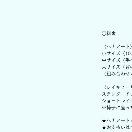
○料金
〈ヘナアート
小サイズ（10c
中サイズ（手〜
大サイズ（背中
（組み合わせ
〈レイキヒーリ
スタンダードコ
ショートレイ
※椅子に座っ
★ヘナアート
★
お支払いは