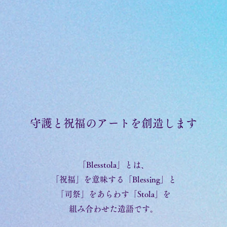
​守護と祝福のアートを創造します
「Blesstola」とは、
「祝福」を意味する「Blessing」と
「司祭」をあらわす「Stola」を
組み合わせた造語です。