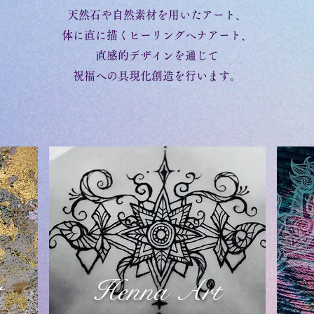
天然石や自然素材を用いたアート、
体に直に描くヒーリングヘナアート、
直感的デザインを通じて
祝福への具現化創造を行います。
t
Henna Art